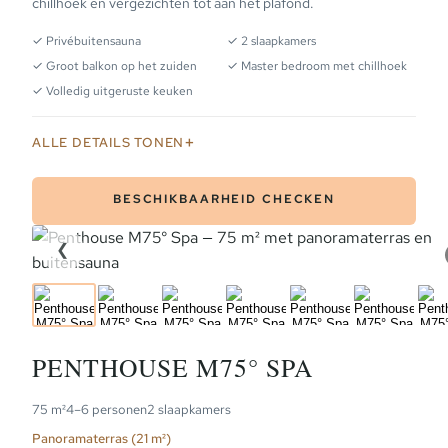
chillhoek en vergezichten tot aan het plafond.
✓ Privébuitensauna
✓ 2 slaapkamers
✓ Groot balkon op het zuiden
✓ Master bedroom met chillhoek
✓ Volledig uitgeruste keuken
ALLE DETAILS TONEN
BESCHIKBAARHEID CHECKEN
❮
PLAT
PENTHOUSE M75° SPA
75 m²
4–6 personen
2 slaapkamers
Panoramaterras (21 m²)