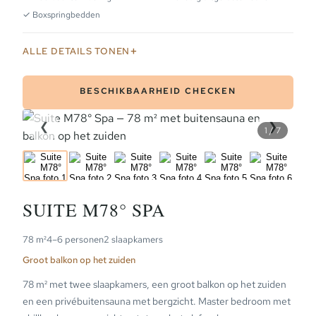
✓ Boxspringbedden
ALLE DETAILS TONEN
BESCHIKBAARHEID CHECKEN
❮
❯
1 / 7
SUITE M78° SPA
78 m²
4–6 personen
2 slaapkamers
Groot balkon op het zuiden
78 m² met twee slaapkamers, een groot balkon op het zuiden
en een privébuitensauna met bergzicht. Master bedroom met