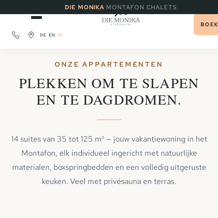
·
DIE MONIKA
MONTAFON CHALETS
BOE
DE
EN
NL
ONZE APPARTEMENTEN
PLEKKEN OM TE SLAPEN
EN TE DAGDROMEN.
14 suites van 35 tot 125 m² — jouw vakantiewoning in het
Montafon, elk individueel ingericht met natuurlijke
materialen, boxspringbedden en een volledig uitgeruste
keuken. Veel met privésauna en terras.