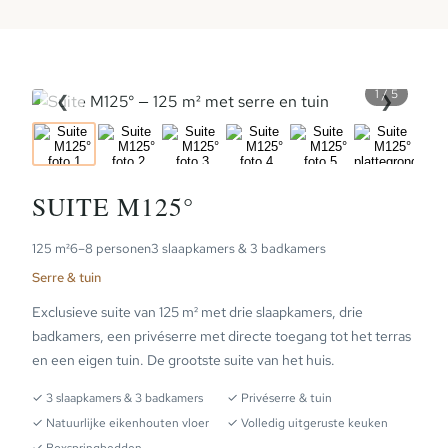
1 / 5
❮
❯
PLATTEGROND
SUITE M125°
125 m²
6–8 personen
3 slaapkamers & 3 badkamers
Serre & tuin
Exclusieve suite van 125 m² met drie slaapkamers, drie
badkamers, een privéserre met directe toegang tot het terras
en een eigen tuin. De grootste suite van het huis.
✓ 3 slaapkamers & 3 badkamers
✓ Privéserre & tuin
✓ Natuurlijke eikenhouten vloer
✓ Volledig uitgeruste keuken
✓ Boxspringbedden