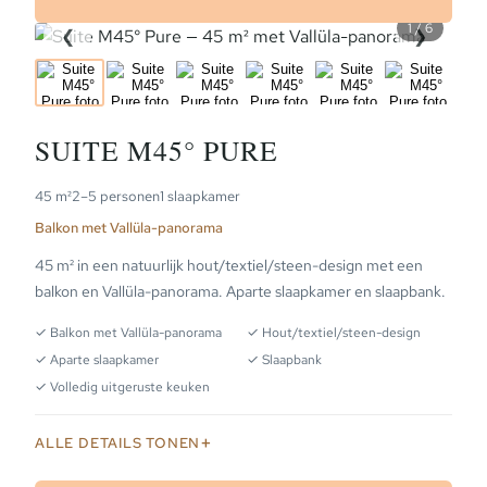
1 / 6
❮
❯
PLAT
SUITE M45° PURE
45 m²
2–5 personen
1 slaapkamer
Balkon met Vallüla-panorama
45 m² in een natuurlijk hout/textiel/steen-design met een
balkon en Vallüla-panorama. Aparte slaapkamer en slaapbank.
✓ Balkon met Vallüla-panorama
✓ Hout/textiel/steen-design
✓ Aparte slaapkamer
✓ Slaapbank
✓ Volledig uitgeruste keuken
ALLE DETAILS TONEN