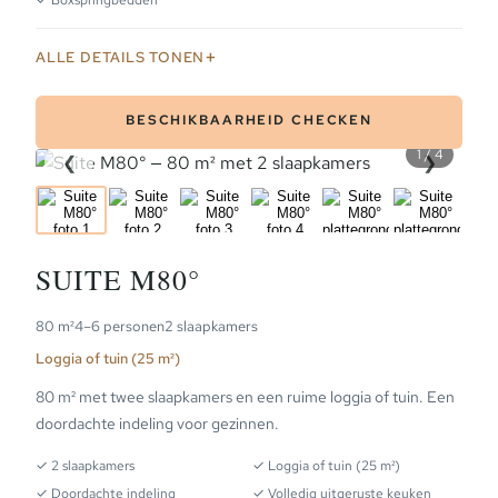
ALLE DETAILS TONEN
BESCHIKBAARHEID CHECKEN
1 / 4
❮
❯
PLATTEGROND
PLATTEGROND
SUITE M80°
80 m²
4–6 personen
2 slaapkamers
Loggia of tuin (25 m²)
80 m² met twee slaapkamers en een ruime loggia of tuin. Een
doordachte indeling voor gezinnen.
✓ 2 slaapkamers
✓ Loggia of tuin (25 m²)
✓ Doordachte indeling
✓ Volledig uitgeruste keuken