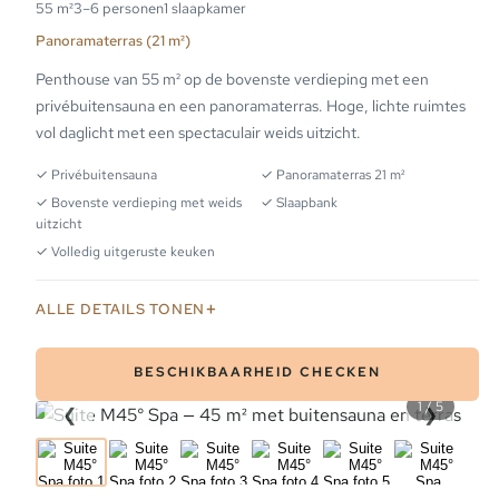
55 m²
3–6 personen
1 slaapkamer
Panoramaterras (21 m²)
Penthouse van 55 m² op de bovenste verdieping met een
privébuitensauna en een panoramaterras. Hoge, lichte ruimtes
vol daglicht met een spectaculair weids uitzicht.
✓ Privébuitensauna
✓ Panoramaterras 21 m²
✓ Bovenste verdieping met weids
✓ Slaapbank
uitzicht
✓ Volledig uitgeruste keuken
ALLE DETAILS TONEN
BESCHIKBAARHEID CHECKEN
1 / 5
❮
❯
PLATTEGROND
PLAT