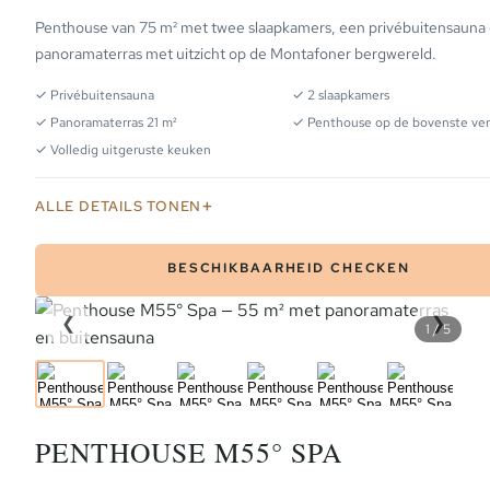
Penthouse van 75 m² met twee slaapkamers, een privébuitensauna
panoramaterras met uitzicht op de Montafoner bergwereld.
✓ Privébuitensauna
✓ 2 slaapkamers
✓ Panoramaterras 21 m²
✓ Penthouse op de bovenste ver
✓ Volledig uitgeruste keuken
ALLE DETAILS TONEN
BESCHIKBAARHEID CHECKEN
❮
❯
1 / 5
PLATTEGROND
PENTHOUSE M55° SPA