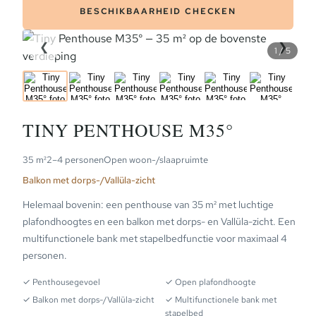
BESCHIKBAARHEID CHECKEN
❮
❯
1 / 5
PLATTEGROND
TINY PENTHOUSE M35°
35 m²
2–4 personen
Open woon-/slaapruimte
Balkon met dorps-/Vallüla-zicht
Helemaal bovenin: een penthouse van 35 m² met luchtige
plafondhoogtes en een balkon met dorps- en Vallüla-zicht. Een
multifunctionele bank met stapelbedfunctie voor maximaal 4
personen.
✓ Penthousegevoel
✓ Open plafondhoogte
✓ Balkon met dorps-/Vallüla-zicht
✓ Multifunctionele bank met
stapelbed