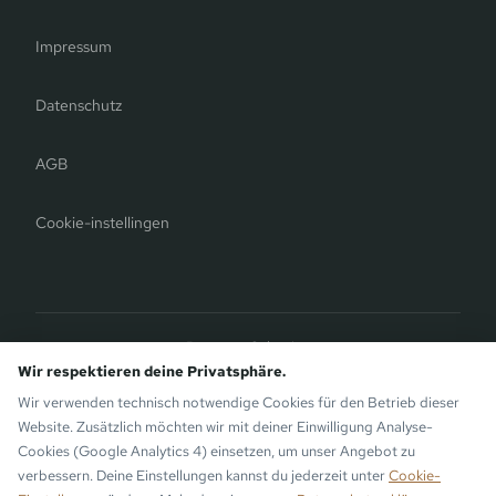
Impressum
Datenschutz
AGB
Cookie-instellingen
Bergauer Selection
Montafon Chalets
— Moderne chalets op de Sunny Side van
Wir respektieren deine Privatsphäre.
Gaschurn. Eveneens van de Bergauer Brothers.
Wir verwenden technisch notwendige Cookies für den Betrieb dieser
Website. Zusätzlich möchten wir mit deiner Einwilligung Analyse-
Cookies (Google Analytics 4) einsetzen, um unser Angebot zu
verbessern. Deine Einstellungen kannst du jederzeit unter
Cookie-
© 2026 Aparthotel die Monika · Bergsinn GmbH · Gaschurn in het