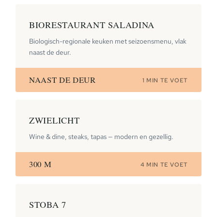
BIORESTAURANT SALADINA
Biologisch-regionale keuken met seizoensmenu, vlak
naast de deur.
NAAST DE DEUR
1 MIN TE VOET
ZWIELICHT
Wine & dine, steaks, tapas — modern en gezellig.
300 M
4 MIN TE VOET
STOBA 7