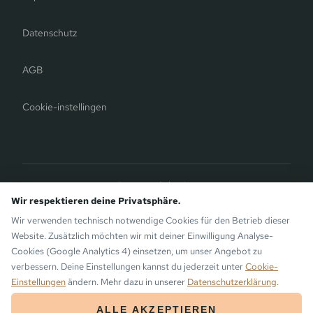
Datenschutz
AGB
Cookie-instellingen
Bergauer Selection
Montafon Chalets
— Moderne chalets op de Sunny Side van
Wir respektieren deine Privatsphäre.
Gaschurn. Eveneens van de Bergauer Brothers.
Wir verwenden technisch notwendige Cookies für den Betrieb dieser
Website. Zusätzlich möchten wir mit deiner Einwilligung Analyse-
Cookies (Google Analytics 4) einsetzen, um unser Angebot zu
verbessern. Deine Einstellungen kannst du jederzeit unter
Cookie-
© 2026 Aparthotel die Monika · Bergsinn GmbH · Gaschurn in het
Einstellungen
ändern. Mehr dazu in unserer
Datenschutzerklärung
.
Montafon
ALLE AKZEPTIEREN