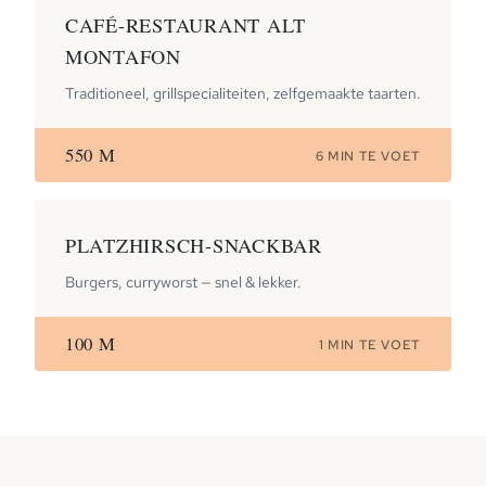
CAFÉ-RESTAURANT ALT
MONTAFON
Traditioneel, grillspecialiteiten, zelfgemaakte taarten.
550 M
6 MIN TE VOET
PLATZHIRSCH-SNACKBAR
Burgers, curryworst — snel & lekker.
100 M
1 MIN TE VOET