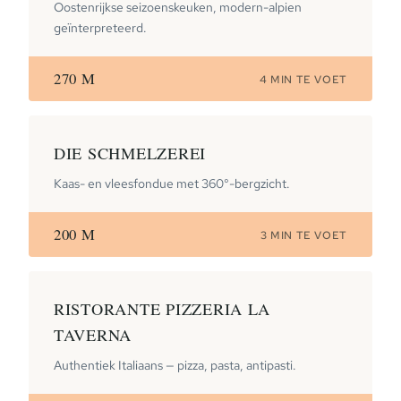
Oostenrijkse seizoenskeuken, modern-alpien
geïnterpreteerd.
270 M
4 MIN TE VOET
DIE SCHMELZEREI
Kaas- en vleesfondue met 360°-bergzicht.
200 M
3 MIN TE VOET
RISTORANTE PIZZERIA LA
TAVERNA
Authentiek Italiaans — pizza, pasta, antipasti.