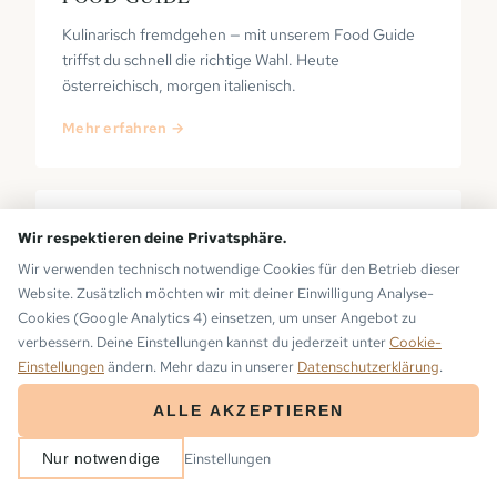
Kulinarisch fremdgehen — mit unserem Food Guide
triffst du schnell die richtige Wahl. Heute
österreichisch, morgen italienisch.
Mehr erfahren →
Wir respektieren deine Privatsphäre.
Wir verwenden technisch notwendige Cookies für den Betrieb dieser
PRIVATE SAUNA
Website. Zusätzlich möchten wir mit deiner Einwilligung Analyse-
Cookies (Google Analytics 4) einsetzen, um unser Angebot zu
Deine eigene Sauna auf dem Balkon — mit Blick auf die
verbessern. Deine Einstellungen kannst du jederzeit unter
Cookie-
Montafoner Bergwelt. Keine Wartezeiten, keine
Einstellungen
ändern. Mehr dazu in unserer
Datenschutzerklärung
.
Öffnungszeiten.
ALLE AKZEPTIEREN
Mehr erfahren →
ANREISE
ABREISE
Einstellungen
Nur notwendige
2
−
+
BUCHEN