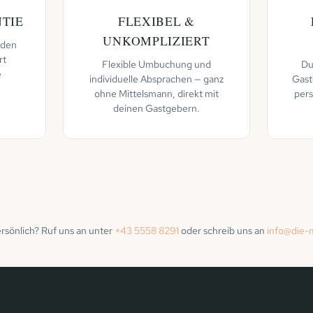
TIE
FLEXIBEL &
UNKOMPLIZIERT
 den
rt
Flexible Umbuchung und
Du
e
individuelle Absprachen — ganz
Gast
ohne Mittelsmann, direkt mit
per
deinen Gastgebern.
rsönlich? Ruf uns an unter
+43 5558 8291
oder schreib uns an
info@die-