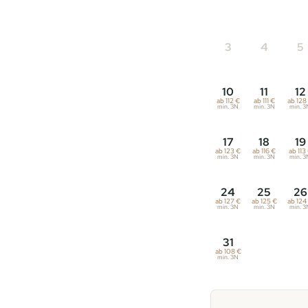
3
4
5
10
11
12
ab 112 €
ab 111 €
ab 128
min. 3N
min. 3N
min. 3
17
18
19
ab 123 €
ab 116 €
ab 113
min. 3N
min. 3N
min. 3
24
25
26
ab 127 €
ab 125 €
ab 124
min. 3N
min. 3N
min. 3
31
ab 108 €
min. 3N