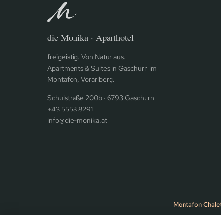
die Monika · Aparthotel
freigeistig. Von Natur aus.
Apartments & Suites in Gaschurn im
Montafon, Vorarlberg.
Schulstraße 200b · 6793 Gaschurn
+43 5558 8291
info@die-monika.at
Montafon Chale