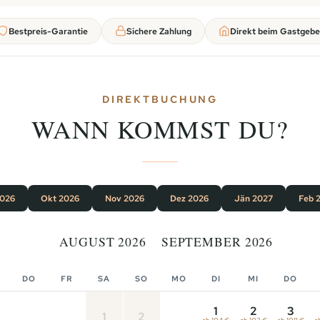
Bestpreis-Garantie
Sichere Zahlung
Direkt beim Gastgebe
DIREKTBUCHUNG
WANN KOMMST DU?
2026
Okt 2026
Nov 2026
Dez 2026
Jän 2027
Feb 
AUGUST 2026
SEPTEMBER 2026
DO
FR
SA
SO
MO
DI
MI
DO
1
2
3
1
2