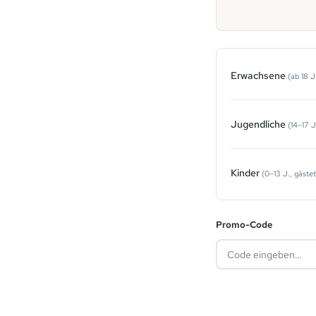
Erwachsene
(ab 18 J
Jugendliche
(14–17 J
Kinder
(0–13 J., gästet
Promo-Code