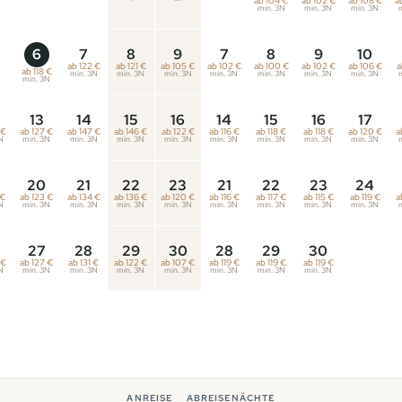
ab 104 €
ab 102 €
ab 108 €
a
min. 3N
min. 3N
min. 3N
6
7
8
9
7
8
9
10
ab 122 €
ab 121 €
ab 105 €
ab 102 €
ab 100 €
ab 102 €
ab 106 €
a
ab 118 €
min. 3N
min. 3N
min. 3N
min. 3N
min. 3N
min. 3N
min. 3N
min. 3N
13
14
15
16
14
15
16
17
 €
ab 127 €
ab 147 €
ab 146 €
ab 122 €
ab 116 €
ab 118 €
ab 118 €
ab 120 €
a
N
min. 3N
min. 3N
min. 3N
min. 3N
min. 3N
min. 3N
min. 3N
min. 3N
20
21
22
23
21
22
23
24
 €
ab 123 €
ab 134 €
ab 136 €
ab 120 €
ab 116 €
ab 117 €
ab 115 €
ab 119 €
a
N
min. 3N
min. 3N
min. 3N
min. 3N
min. 3N
min. 3N
min. 3N
min. 3N
27
28
29
30
28
29
30
 €
ab 127 €
ab 131 €
ab 122 €
ab 107 €
ab 119 €
ab 119 €
ab 119 €
N
min. 3N
min. 3N
min. 3N
min. 3N
min. 3N
min. 3N
min. 3N
ANREISE
ABREISE
NÄCHTE