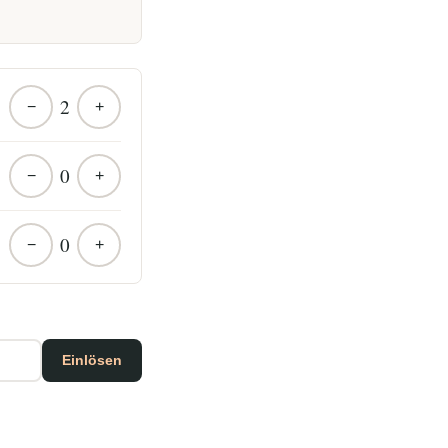
2
−
+
0
−
+
0
−
+
Einlösen