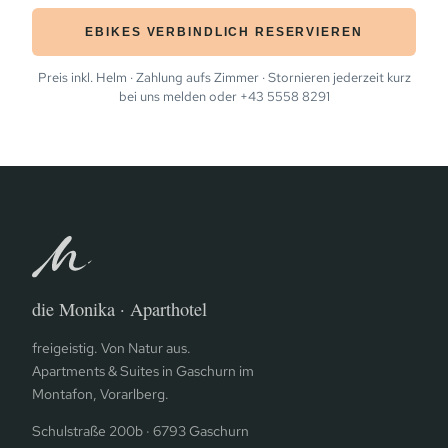
EBIKES VERBINDLICH RESERVIEREN
Preis inkl. Helm · Zahlung aufs Zimmer · Stornieren jederzeit kurz
bei uns melden oder
+43 5558 8291
die Monika · Aparthotel
freigeistig. Von Natur aus.
Apartments & Suites in Gaschurn im
Montafon, Vorarlberg.
Schulstraße 200b · 6793 Gaschurn