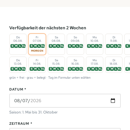
Verfügbarkeit der nächsten 2 Wochen
Do
Fr
Sa
So
Mo
Di
06.08.
07.08.
08.08.
09.08.
10.08.
11.08.
S
M
L
XL
S
M
L
XL
S
M
L
XL
S
M
L
XL
S
M
L
XL
S
M
L
XL
S
MORGEN
Do
Fr
Sa
So
Mo
Di
13.08.
14.08.
15.08.
16.08.
17.08.
18.08.
S
M
L
XL
S
M
L
XL
S
M
L
XL
S
M
L
XL
S
M
L
XL
S
M
L
XL
S
grün = frei · grau = belegt · Tag im Formular unten wählen
DATUM *
Saison: 1. Mai bis 31. Oktober
ZEITRAUM *