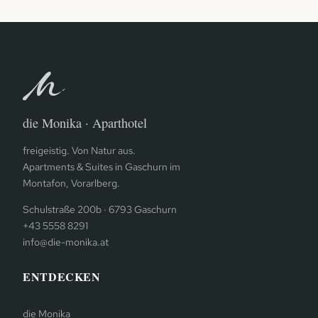
die Monika · Aparthotel
freigeistig. Von Natur aus.
Apartments & Suites in Gaschurn im
Montafon, Vorarlberg.
Schulstraße 200b · 6793 Gaschurn
+43 5558 8291
info@die-monika.at
ENTDECKEN
die Monika