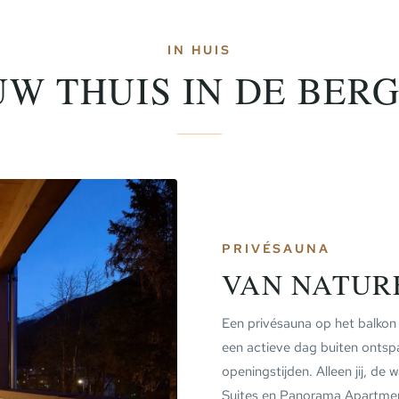
IN HUIS
UW THUIS IN DE BERG
PRIVÉSAUNA
VAN NATUR
Een privésauna op het balkon
een actieve dag buiten ontspa
openingstijden. Alleen jij, de
Suites en Panorama Apartme