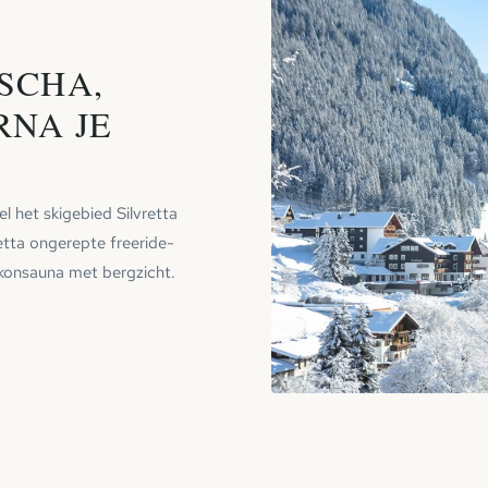
SCHA,
RNA JE
l het skigebied Silvretta
etta ongerepte freeride-
lkonsauna met bergzicht.