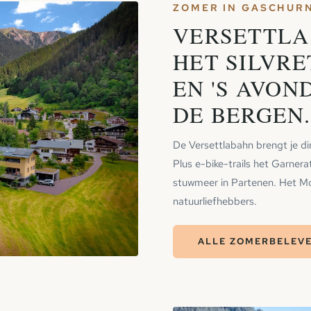
ZOMER IN GASCHUR
VERSETTLA
HET SILVR
EN 'S AVON
DE BERGEN.
De Versettlabahn brengt je d
Plus e-bike-trails het Garnerat
stuwmeer in Partenen. Het Mo
natuurliefhebbers.
ALLE ZOMERBELEV