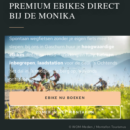
PREMIUM EBIKES DIRECT
BIJ DE MONIKA
Spontaan wegfietsen zonder je eigen fiets mee te
slepen: bij ons in Gaschurn huur je
hoogwaardige
eBikes
direct aan huis — trekking en fully,
helmen
inbegrepen
,
laadstation
voor de deur. ’s Ochtends
het dal in, ’s middags de berg op, ’s avonds
ontspannen terug.
EBIKE NU BOEKEN
ZOMER IN HET MONTAFON
© WOM-Medien / Montafon Tourismus