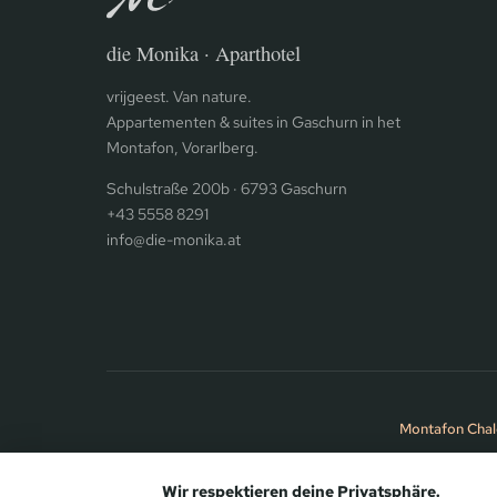
die Monika · Aparthotel
vrijgeest. Van nature.
Appartementen & suites in Gaschurn in het
Montafon, Vorarlberg.
Schulstraße 200b · 6793 Gaschurn
+43 5558 8291
info@die-monika.at
Montafon Chal
Wir respektieren deine Privatsphäre.