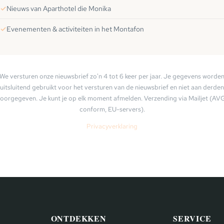
Nieuws van Aparthotel die Monika
Evenementen & activiteiten in het Montafon
We versturen onze nieuwsbrief zo'n 4 tot 6 keer per jaar. Je gegevens worde
uitsluitend gebruikt voor het versturen van de nieuwsbrief en niet aan derden
oorgegeven. Je kunt je op elk moment afmelden. Verzending via Mailjet (AV
conform, EU-servers).
Privacyverklaring
ONTDEKKEN
SERVICE