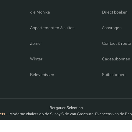
die Monika
Direct boeken
Appartementen & suites
Aanvragen
Zomer
Contact & route
Winter
Cadeaubonnen
Belevenissen
Suites kopen
Bergauer Selection
ets
— Moderne chalets op de Sunny Side van Gaschurn. Eveneens van de Ber