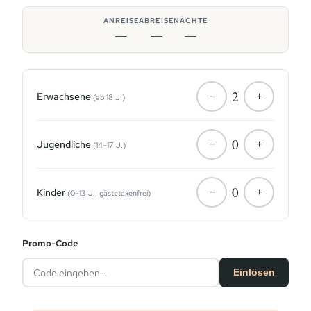
ANREISE
ABREISE
NÄCHTE
—
—
—
2
Erwachsene
−
+
(ab 18 J.)
0
Jugendliche
−
+
(14–17 J.)
0
Kinder
−
+
(0–13 J., gästetaxenfrei)
Promo-Code
Einlösen