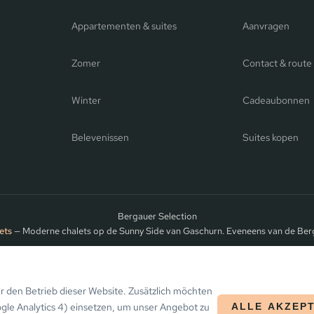
Appartementen & suites
Aanvragen
Zomer
Contact & route
Winter
Cadeaubonnen
Belevenissen
Suites kopen
Bergauer Selection
ets
— Moderne chalets op de Sunny Side van Gaschurn. Eveneens van de Ber
et Montafon
 den Betrieb dieser Website. Zusätzlich möchten
ogle Analytics 4) einsetzen, um unser Angebot zu
ALLE AKZEP