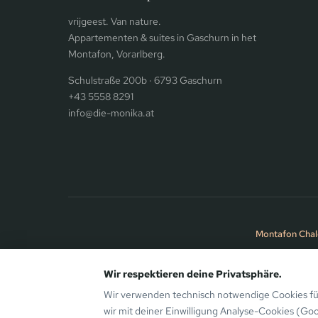
vrijgeest. Van nature.
Appartementen & suites in Gaschurn in het
Montafon, Vorarlberg.
Schulstraße 200b · 6793 Gaschurn
+43 5558 8291
info@die-monika.at
Montafon Chal
Wir respektieren deine Privatsphäre.
© 2026 Aparthotel die Monika · Bergsinn GmbH · Gaschurn in h
Wir verwenden technisch notwendige Cookies für
wir mit deiner Einwilligung Analyse-Cookies (Go