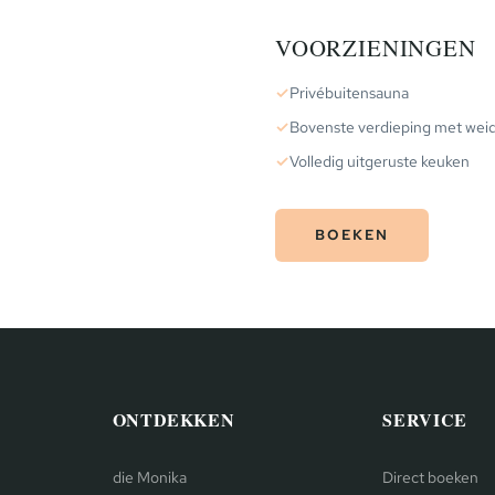
VOORZIENINGEN
✓
Privébuitensauna
✓
Bovenste verdieping met weids
✓
Volledig uitgeruste keuken
BOEKEN
ONTDEKKEN
SERVICE
die Monika
Direct boeken