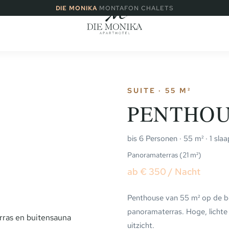
·
DIE MONIKA
MONTAFON CHALETS
SUITE · 55 M²
PENTHOU
bis 6 Personen · 55 m² · 1 sl
Panoramaterras (21 m²)
ab € 350 / Nacht
Penthouse van 55 m² op de b
panoramaterras. Hoge, lichte 
uitzicht.