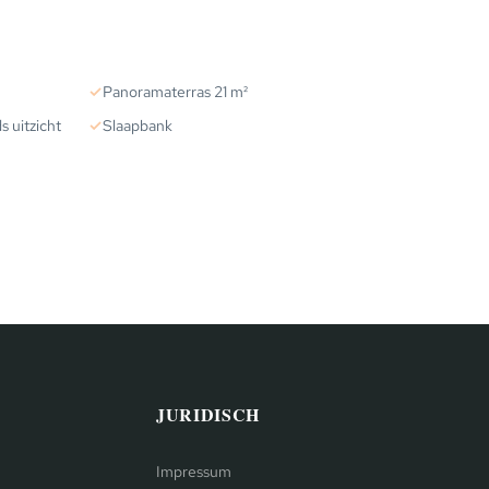
✓
Panoramaterras 21 m²
 uitzicht
✓
Slaapbank
JURIDISCH
Impressum