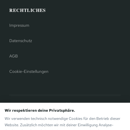
RECHTLICHES
Impressum
Datenschutz
AGB
Cookie-Einstellungen
Bergauer Selection
Montafon Chalets
— Moderne Chalets auf der Sunny Side von
Wir respektieren deine Privatsphäre.
Gaschurn. Ebenfalls von den Bergauer Brothers.
Wir verwenden technisch notwendige Cookies für den Betrieb dieser
Website. Zusätzlich möchten wir mit deiner Einwilligung Analyse-