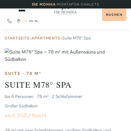
·
DIE MONIKA
MONTAFON CHALETS
BUCHEN
DE
EN
NL
›
›
Suite M78° Spa
STARTSEITE
APARTMENTS
SUITE · 78 M²
SUITE M78° SPA
bis 6 Personen · 78 m² · 2 Schlafzimmer
Großer Südbalkon
ab € 350 / Nacht
78 m² mit zwei Schlafzimmern, großem Südbalkon und