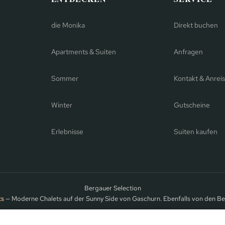
die Monika
Direkt buchen
Apartments & Suiten
Anfragen
Sommer
Kontakt & Anrei
Winter
Gutscheine
Erlebnisse
Suiten kaufen
Bergauer Selection
ts
— Moderne Chalets auf der Sunny Side von Gaschurn. Ebenfalls von den Be