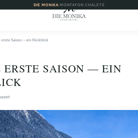
·
DIE MONIKA
MONTAFON CHALETS
 erste Saison — ein Rückblick
 ERSTE SAISON — EIN
ICK
sezeit