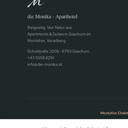
die Monika · Aparthotel
freigeistig. Von Natur aus.
Apartments & Suites in Gaschurn im
Montafon, Vorarlberg.
Schulstraße 200b · 6793 Gaschurn
+43 5558 8291
info@die-monika.at
Montafon Chale