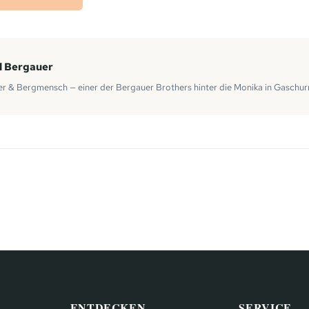
l Bergauer
r & Bergmensch — einer der Bergauer Brothers hinter die Monika in Gaschur
ENTDECKEN
SERVICE