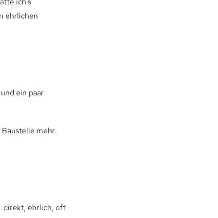
ätte ich's
n ehrlichen
 und ein paar
e Baustelle mehr.
irekt, ehrlich, oft