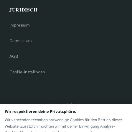
JURIDISCH
Impressum
Datenschutz
AGB
Cookie-instellingen
Bergauer Selection
Montafon Chalets
— Moderne chalets op de Sunny Side van
Wir respektieren deine Privatsphäre.
Gaschurn. Eveneens van de Bergauer Brothers.
Wir verwenden technisch notwendige Cookies für den Betrieb dieser
Website. Zusätzlich möchten wir mit deiner Einwilligung Analyse-