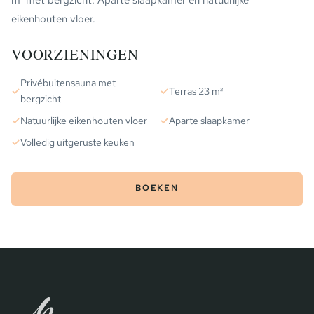
m² met bergzicht. Aparte slaapkamer en natuurlijke
eikenhouten vloer.
VOORZIENINGEN
Privébuitensauna met
✓
✓
Terras 23 m²
bergzicht
✓
Natuurlijke eikenhouten vloer
✓
Aparte slaapkamer
✓
Volledig uitgeruste keuken
BOEKEN