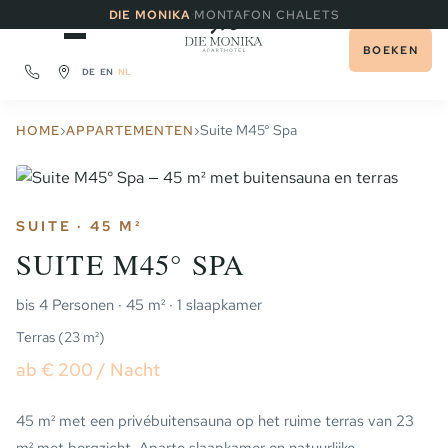
·
DIE MONIKA
MONTAFON CHALETS
BOEKEN
DE
EN
NL
›
›
Suite M45° Spa
HOME
APPARTEMENTEN
SUITE · 45 M²
SUITE M45° SPA
bis 4 Personen · 45 m² · 1 slaapkamer
Terras (23 m²)
ab € 200 / Nacht
45 m² met een privébuitensauna op het ruime terras van 23