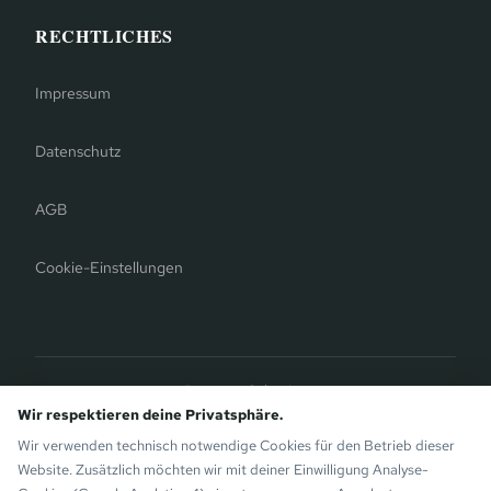
RECHTLICHES
Impressum
Datenschutz
AGB
Cookie-Einstellungen
Bergauer Selection
Montafon Chalets
— Moderne Chalets auf der Sunny Side von
Wir respektieren deine Privatsphäre.
Gaschurn. Ebenfalls von den Bergauer Brothers.
Wir verwenden technisch notwendige Cookies für den Betrieb dieser
Website. Zusätzlich möchten wir mit deiner Einwilligung Analyse-