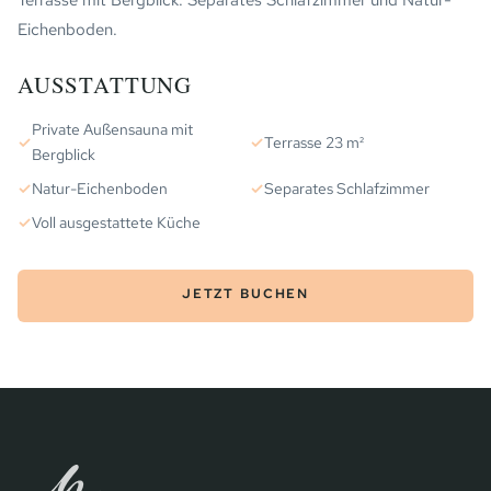
Terrasse mit Bergblick. Separates Schlafzimmer und Natur-
Eichenboden.
AUSSTATTUNG
Private Außensauna mit
✓
✓
Terrasse 23 m²
Bergblick
✓
Natur-Eichenboden
✓
Separates Schlafzimmer
✓
Voll ausgestattete Küche
JETZT BUCHEN