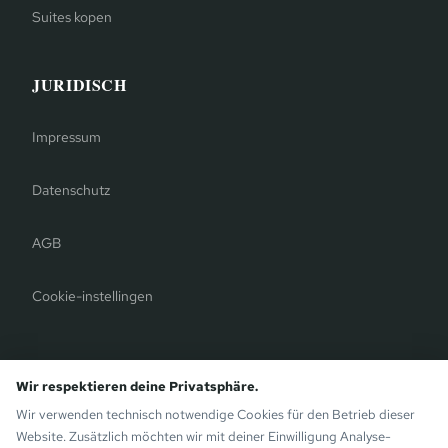
Suites kopen
JURIDISCH
Impressum
Datenschutz
AGB
Cookie-instellingen
Wir respektieren deine Privatsphäre.
Bergauer Selection
Wir verwenden technisch notwendige Cookies für den Betrieb dieser
Montafon Chalets
— Moderne chalets op de Sunny Side van
Website. Zusätzlich möchten wir mit deiner Einwilligung Analyse-