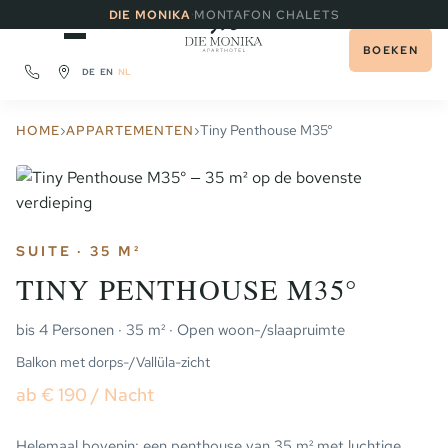
·
DIE MONIKA
MONTAFON CHALETS
BOEKEN
DE
EN
NL
›
›
Tiny Penthouse M35°
HOME
APPARTEMENTEN
SUITE · 35 M²
TINY PENTHOUSE M35°
bis 4 Personen · 35 m² · Open woon-/slaapruimte
Balkon met dorps-/Vallüla-zicht
ab € 190 / Nacht
Helemaal bovenin: een penthouse van 35 m² met luchtige