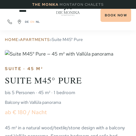
·
THE MONIKA
MONTAFON CHALETS
BOOK NOW
DE
EN
NL
›
›
Suite M45° Pure
HOME
APARTMENTS
SUITE · 45 M²
SUITE M45° PURE
bis 5 Personen · 45 m² · 1 bedroom
Balcony with Vallüla panorama
ab € 180 / Nacht
45 m² in a natural wood/textile/stone design with a balcony