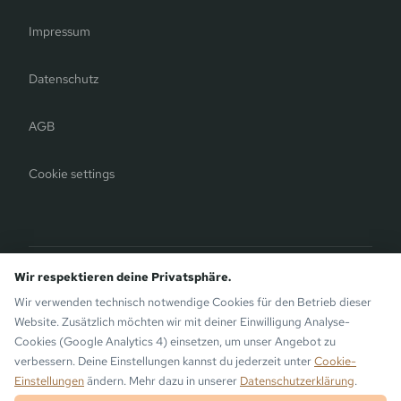
Impressum
Datenschutz
AGB
Cookie settings
Bergauer Selection
Wir respektieren deine Privatsphäre.
Montafon Chalets
— modern chalets on the sunny side of
Wir verwenden technisch notwendige Cookies für den Betrieb dieser
Gaschurn. Also by the Bergauer Brothers.
Website. Zusätzlich möchten wir mit deiner Einwilligung Analyse-
Cookies (Google Analytics 4) einsetzen, um unser Angebot zu
verbessern. Deine Einstellungen kannst du jederzeit unter
Cookie-
Einstellungen
ändern. Mehr dazu in unserer
Datenschutzerklärung
.
© 2026 the Monika Aparthotel · Bergsinn GmbH · Gaschurn, Montafon