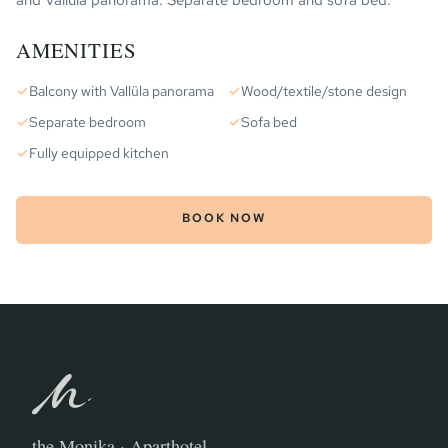
and Vallüla panorama. Separate bedroom and sofa bed.
AMENITIES
✓
Balcony with Vallüla panorama
✓
Wood/textile/stone design
✓
Separate bedroom
✓
Sofa bed
✓
Fully equipped kitchen
BOOK NOW
the Monika · Aparthotel